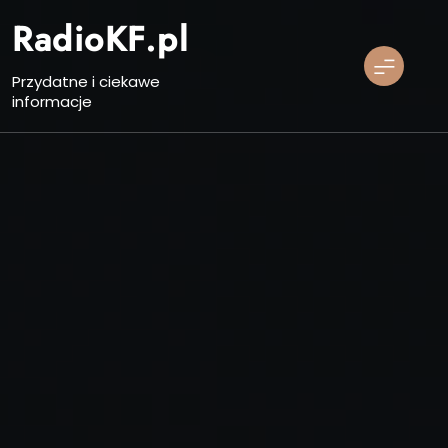
Skip
RadioKF.pl
to
content
Przydatne i ciekawe
informacje