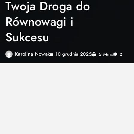
Twoja Droga do
Równowagi i
Sukcesu
Karolina Nowak
5 Mins
10 grudnia 2025
2
Czy zdarzyło Ci się ostatnio spojrzeć na
zegarek lub telefon dokładnie o godzinie 14:14?
Może masz wrażenie, że te cyfry „chodzą” za
Tobą, pojawiając się na paragonach, tablicach
rejestracyjnych czy w dokumentach? Jeśli tak,
to nie jest zwykły zbieg okoliczności. W świecie
duchowości i numerologii zjawisko to nazywane