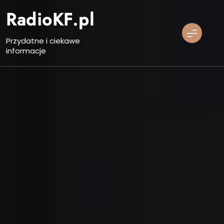
Skip
RadioKF.pl
to
content
Przydatne i ciekawe
informacje