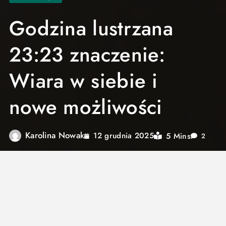
Godzina lustrzana
23:23 znaczenie:
Wiara w siebie i
nowe możliwości
Karolina Nowak
5 Mins
12 grudnia 2025
2
Czy spoglądając na zegarek, regularnie
napotykasz godzinę 23:23? To zjawisko, znane
jako godzina lustrzana, jest czymś więcej niż