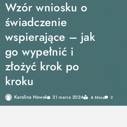
Wzór wniosku o
świadczenie
wspierające – jak
go wypełnić i
złożyć krok po
kroku
Karolina Nowak
4 Mins
21 marca 2024
2
Ubieganie się o świadczenie wspierające dla