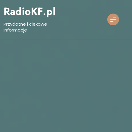
Skip
RadioKF.pl
to
content
Przydatne i ciekawe
informacje